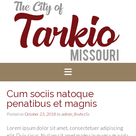
Cum sociis natoque
penatibus et magnis
Posted on
October 23, 2018
by
admin_8svhrz5s
Lorem ipsum dolor sit amet, consectetuer adipiscing
elit. Duis risus. Nullam sit amet magna in magna gravida