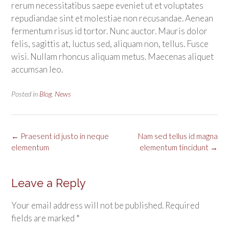
rerum necessitatibus saepe eveniet ut et voluptates
repudiandae sint et molestiae non recusandae. Aenean
fermentum risus id tortor. Nunc auctor. Mauris dolor
felis, sagittis at, luctus sed, aliquam non, tellus. Fusce
wisi. Nullam rhoncus aliquam metus. Maecenas aliquet
accumsan leo.
Posted in
Blog
,
News
Post
←
Praesent id justo in neque
Nam sed tellus id magna
navigation
elementum
elementum tincidunt
→
Leave a Reply
Your email address will not be published.
Required
fields are marked
*