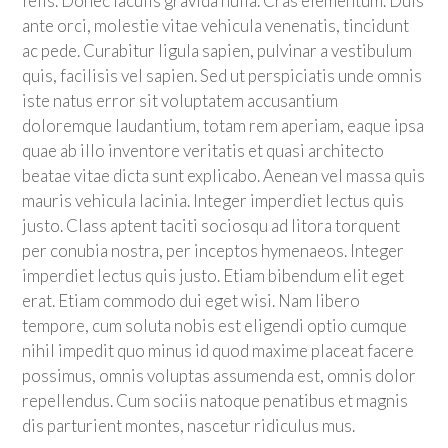
felis. Donec iaculis gravida nulla. Cras elementum. Duis
ante orci, molestie vitae vehicula venenatis, tincidunt
ac pede. Curabitur ligula sapien, pulvinar a vestibulum
quis, facilisis vel sapien. Sed ut perspiciatis unde omnis
iste natus error sit voluptatem accusantium
doloremque laudantium, totam rem aperiam, eaque ipsa
quae ab illo inventore veritatis et quasi architecto
beatae vitae dicta sunt explicabo. Aenean vel massa quis
mauris vehicula lacinia. Integer imperdiet lectus quis
justo. Class aptent taciti sociosqu ad litora torquent
per conubia nostra, per inceptos hymenaeos. Integer
imperdiet lectus quis justo. Etiam bibendum elit eget
erat. Etiam commodo dui eget wisi. Nam libero
tempore, cum soluta nobis est eligendi optio cumque
nihil impedit quo minus id quod maxime placeat facere
possimus, omnis voluptas assumenda est, omnis dolor
repellendus. Cum sociis natoque penatibus et magnis
dis parturient montes, nascetur ridiculus mus.